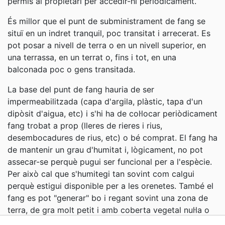
permís al propietari per accedir-hi periòdicament.
És millor que el punt de subministrament de fang se
situï en un indret tranquil, poc transitat i arrecerat. Es
pot posar a nivell de terra o en un nivell superior, en
una terrassa, en un terrat o, fins i tot, en una
balconada poc o gens transitada.
La base del punt de fang hauria de ser
impermeabilitzada (capa d'argila, plàstic, tapa d'un
dipòsit d'aigua, etc) i s'hi ha de col·locar periòdicament
fang trobat a prop (lleres de rieres i rius,
desembocadures de rius, etc) o bé comprat. El fang ha
de mantenir un grau d'humitat i, lògicament, no pot
assecar-se perquè pugui ser funcional per a l'espècie.
Per això cal que s'humitegi tan sovint com calgui
perquè estigui disponible per a les orenetes. També el
fang es pot "generar" bo i regant sovint una zona de
terra, de gra molt petit i amb coberta vegetal nul·la o
escassa.